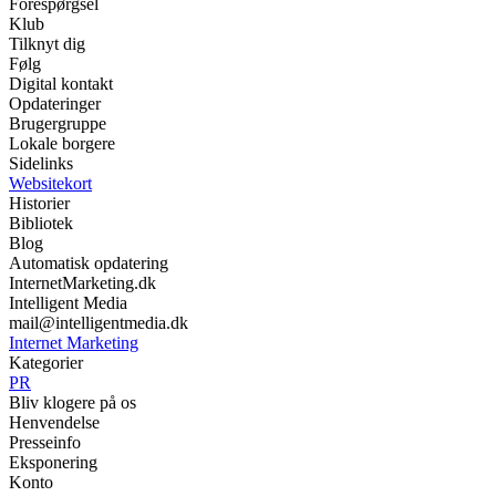
Forespørgsel
Klub
Tilknyt dig
Følg
Digital kontakt
Opdateringer
Brugergruppe
Lokale borgere
Sidelinks
Websitekort
Historier
Bibliotek
Blog
Automatisk opdatering
InternetMarketing.dk
Intelligent Media
mail@intelligentmedia.dk
Internet Marketing
Kategorier
PR
Bliv klogere på os
Henvendelse
Presseinfo
Eksponering
Konto