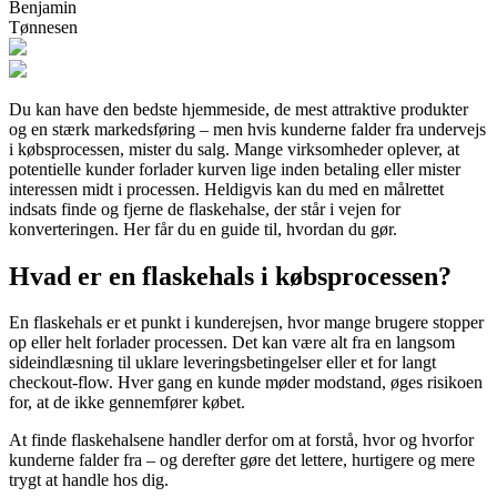
Benjamin
Tønnesen
Du kan have den bedste hjemmeside, de mest attraktive produkter
og en stærk markedsføring – men hvis kunderne falder fra undervejs
i købsprocessen, mister du salg. Mange virksomheder oplever, at
potentielle kunder forlader kurven lige inden betaling eller mister
interessen midt i processen. Heldigvis kan du med en målrettet
indsats finde og fjerne de flaskehalse, der står i vejen for
konverteringen. Her får du en guide til, hvordan du gør.
Hvad er en flaskehals i købsprocessen?
En flaskehals er et punkt i kunderejsen, hvor mange brugere stopper
op eller helt forlader processen. Det kan være alt fra en langsom
sideindlæsning til uklare leveringsbetingelser eller et for langt
checkout-flow. Hver gang en kunde møder modstand, øges risikoen
for, at de ikke gennemfører købet.
At finde flaskehalsene handler derfor om at forstå, hvor og hvorfor
kunderne falder fra – og derefter gøre det lettere, hurtigere og mere
trygt at handle hos dig.