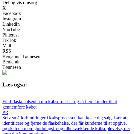
Del og vis omsorg
X
Facebook
Instagram
LinkedIn
YouTube
Pinterest
TikTok
Mail
RSS
Benjamin Tønnesen
Benjamin
Tønnesen
Læs også:
Find flaskehalsene i din købsproces – og få flere kunder til at
gennemføre købet
PR
Selv små forhindringer i købsprocessen kan koste dig salg. Lær at
identificere og fjerne de flaskehalse, der får kunderne til at opgive,
og skab en mere gnidningsfri og tillidsvækkende købsoplevelse, der
øger din konvertering.