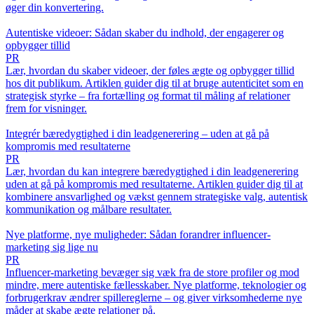
øger din konvertering.
Autentiske videoer: Sådan skaber du indhold, der engagerer og
opbygger tillid
PR
Lær, hvordan du skaber videoer, der føles ægte og opbygger tillid
hos dit publikum. Artiklen guider dig til at bruge autenticitet som en
strategisk styrke – fra fortælling og format til måling af relationer
frem for visninger.
Integrér bæredygtighed i din leadgenerering – uden at gå på
kompromis med resultaterne
PR
Lær, hvordan du kan integrere bæredygtighed i din leadgenerering
uden at gå på kompromis med resultaterne. Artiklen guider dig til at
kombinere ansvarlighed og vækst gennem strategiske valg, autentisk
kommunikation og målbare resultater.
Nye platforme, nye muligheder: Sådan forandrer influencer-
marketing sig lige nu
PR
Influencer-marketing bevæger sig væk fra de store profiler og mod
mindre, mere autentiske fællesskaber. Nye platforme, teknologier og
forbrugerkrav ændrer spillereglerne – og giver virksomhederne nye
måder at skabe ægte relationer på.