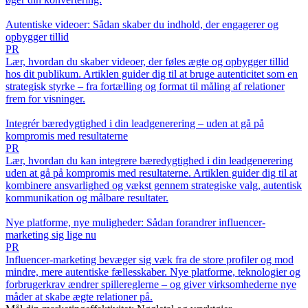
Autentiske videoer: Sådan skaber du indhold, der engagerer og
opbygger tillid
PR
Lær, hvordan du skaber videoer, der føles ægte og opbygger tillid
hos dit publikum. Artiklen guider dig til at bruge autenticitet som en
strategisk styrke – fra fortælling og format til måling af relationer
frem for visninger.
Integrér bæredygtighed i din leadgenerering – uden at gå på
kompromis med resultaterne
PR
Lær, hvordan du kan integrere bæredygtighed i din leadgenerering
uden at gå på kompromis med resultaterne. Artiklen guider dig til at
kombinere ansvarlighed og vækst gennem strategiske valg, autentisk
kommunikation og målbare resultater.
Nye platforme, nye muligheder: Sådan forandrer influencer-
marketing sig lige nu
PR
Influencer-marketing bevæger sig væk fra de store profiler og mod
mindre, mere autentiske fællesskaber. Nye platforme, teknologier og
forbrugerkrav ændrer spillereglerne – og giver virksomhederne nye
måder at skabe ægte relationer på.