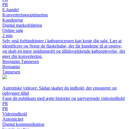
PR
E-handel
Konverteringsoptimering
Kunderejse
Digital markedsføring
Online salg
2 min
Selv små forhindringer i købsprocessen kan koste dig salg. Lær at
identificere og fjerne de flaskehalse, der får kunderne til at opgive,
og skab en mere gnidningsfri og tillidsvækkende købsoplevelse, der
øger din konvertering.
Benjamin Tønnesen
Benjamin
Tønnesen
Autentiske videoer: Sådan skaber du indhold, der engagerer og
opbygger tillid
Fang dit publikum med ægte historier og nærværende videoindhold
PR
PR
Videoindhold
Autenticitet
Digital kommunikation