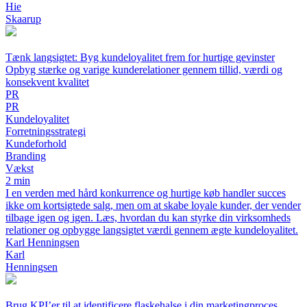
Hie
Skaarup
Tænk langsigtet: Byg kundeloyalitet frem for hurtige gevinster
Opbyg stærke og varige kunderelationer gennem tillid, værdi og
konsekvent kvalitet
PR
PR
Kundeloyalitet
Forretningsstrategi
Kundeforhold
Branding
Vækst
2 min
I en verden med hård konkurrence og hurtige køb handler succes
ikke om kortsigtede salg, men om at skabe loyale kunder, der vender
tilbage igen og igen. Læs, hvordan du kan styrke din virksomheds
relationer og opbygge langsigtet værdi gennem ægte kundeloyalitet.
Karl Henningsen
Karl
Henningsen
Brug KPI’er til at identificere flaskehalse i din marketingproces