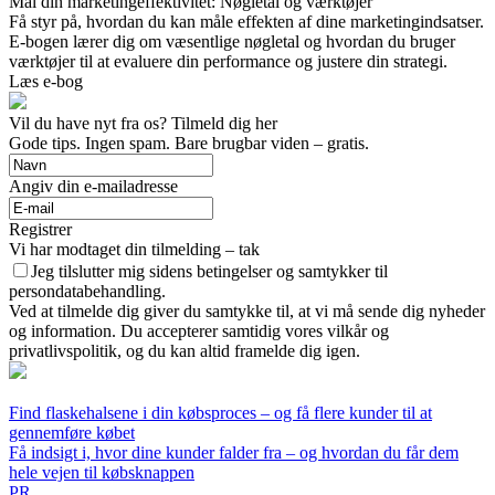
Mål din marketingeffektivitet: Nøgletal og værktøjer
Få styr på, hvordan du kan måle effekten af dine marketingindsatser.
E-bogen lærer dig om væsentlige nøgletal og hvordan du bruger
værktøjer til at evaluere din performance og justere din strategi.
Læs e-bog
Vil du have nyt fra os? Tilmeld dig her
Gode tips. Ingen spam. Bare brugbar viden – gratis.
Angiv din e-mailadresse
Registrer
Vi har modtaget din tilmelding – tak
Jeg tilslutter mig sidens betingelser og samtykker til
persondatabehandling.
Ved at tilmelde dig giver du samtykke til, at vi må sende dig nyheder
og information. Du accepterer samtidig vores vilkår og
privatlivspolitik, og du kan altid framelde dig igen.
Find flaskehalsene i din købsproces – og få flere kunder til at
gennemføre købet
Få indsigt i, hvor dine kunder falder fra – og hvordan du får dem
hele vejen til købsknappen
PR