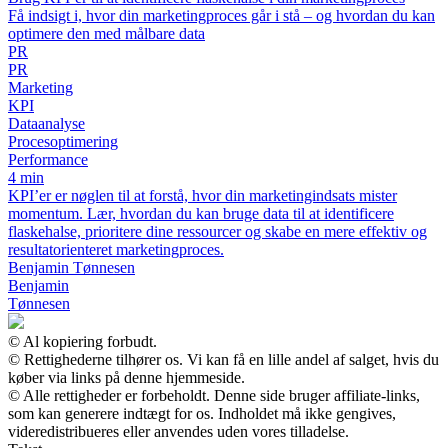
Få indsigt i, hvor din marketingproces går i stå – og hvordan du kan
optimere den med målbare data
PR
PR
Marketing
KPI
Dataanalyse
Procesoptimering
Performance
4 min
KPI’er er nøglen til at forstå, hvor din marketingindsats mister
momentum. Lær, hvordan du kan bruge data til at identificere
flaskehalse, prioritere dine ressourcer og skabe en mere effektiv og
resultatorienteret marketingproces.
Benjamin Tønnesen
Benjamin
Tønnesen
© Al kopiering forbudt.
© Rettighederne tilhører os. Vi kan få en lille andel af salget, hvis du
køber via links på denne hjemmeside.
© Alle rettigheder er forbeholdt. Denne side bruger affiliate-links,
som kan generere indtægt for os. Indholdet må ikke gengives,
videredistribueres eller anvendes uden vores tilladelse.