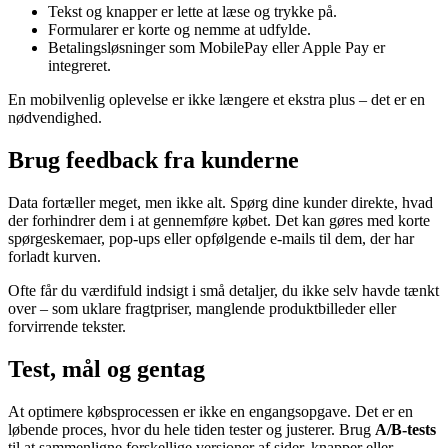
Tekst og knapper er lette at læse og trykke på.
Formularer er korte og nemme at udfylde.
Betalingsløsninger som MobilePay eller Apple Pay er
integreret.
En mobilvenlig oplevelse er ikke længere et ekstra plus – det er en
nødvendighed.
Brug feedback fra kunderne
Data fortæller meget, men ikke alt. Spørg dine kunder direkte, hvad
der forhindrer dem i at gennemføre købet. Det kan gøres med korte
spørgeskemaer, pop-ups eller opfølgende e-mails til dem, der har
forladt kurven.
Ofte får du værdifuld indsigt i små detaljer, du ikke selv havde tænkt
over – som uklare fragtpriser, manglende produktbilleder eller
forvirrende tekster.
Test, mål og gentag
At optimere købsprocessen er ikke en engangsopgave. Det er en
løbende proces, hvor du hele tiden tester og justerer. Brug
A/B-tests
til at sammenligne forskellige versioner af sider, knapper eller