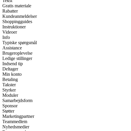
Tekst
Gratis materiale
Rabatter
Kundeanmeldelser
Shoppingguides
Instruktioner
Videoer
Info
Typiske spørgsmål
Assistance
Brugeroplevelse
Ledige stillinger
Indsend tip
Deltager
Min konto
Betaling
Takster
Styrker
Moduler
Samarbejdsform
Sponsor
Støtter
Marketingpartner
Teammedlem
Nyhedsmedier