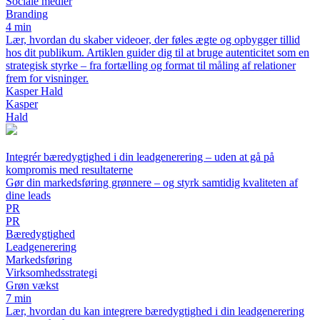
Sociale medier
Branding
4 min
Lær, hvordan du skaber videoer, der føles ægte og opbygger tillid
hos dit publikum. Artiklen guider dig til at bruge autenticitet som en
strategisk styrke – fra fortælling og format til måling af relationer
frem for visninger.
Kasper Hald
Kasper
Hald
Integrér bæredygtighed i din leadgenerering – uden at gå på
kompromis med resultaterne
Gør din markedsføring grønnere – og styrk samtidig kvaliteten af
dine leads
PR
PR
Bæredygtighed
Leadgenerering
Markedsføring
Virksomhedsstrategi
Grøn vækst
7 min
Lær, hvordan du kan integrere bæredygtighed i din leadgenerering