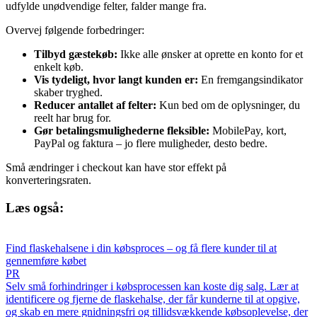
udfylde unødvendige felter, falder mange fra.
Overvej følgende forbedringer:
Tilbyd gæstekøb:
Ikke alle ønsker at oprette en konto for et
enkelt køb.
Vis tydeligt, hvor langt kunden er:
En fremgangsindikator
skaber tryghed.
Reducer antallet af felter:
Kun bed om de oplysninger, du
reelt har brug for.
Gør betalingsmulighederne fleksible:
MobilePay, kort,
PayPal og faktura – jo flere muligheder, desto bedre.
Små ændringer i checkout kan have stor effekt på
konverteringsraten.
Læs også:
Find flaskehalsene i din købsproces – og få flere kunder til at
gennemføre købet
PR
Selv små forhindringer i købsprocessen kan koste dig salg. Lær at
identificere og fjerne de flaskehalse, der får kunderne til at opgive,
og skab en mere gnidningsfri og tillidsvækkende købsoplevelse, der