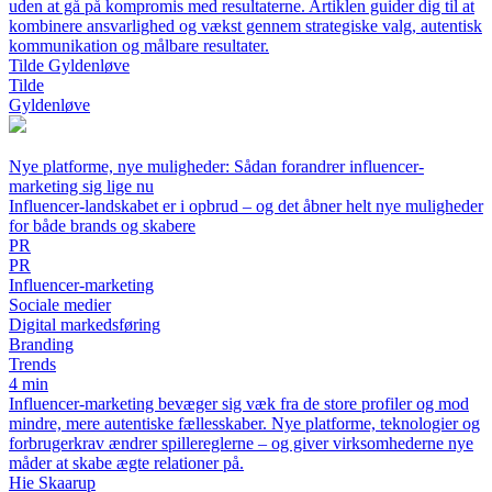
uden at gå på kompromis med resultaterne. Artiklen guider dig til at
kombinere ansvarlighed og vækst gennem strategiske valg, autentisk
kommunikation og målbare resultater.
Tilde Gyldenløve
Tilde
Gyldenløve
Nye platforme, nye muligheder: Sådan forandrer influencer-
marketing sig lige nu
Influencer-landskabet er i opbrud – og det åbner helt nye muligheder
for både brands og skabere
PR
PR
Influencer-marketing
Sociale medier
Digital markedsføring
Branding
Trends
4 min
Influencer-marketing bevæger sig væk fra de store profiler og mod
mindre, mere autentiske fællesskaber. Nye platforme, teknologier og
forbrugerkrav ændrer spillereglerne – og giver virksomhederne nye
måder at skabe ægte relationer på.
Hie Skaarup